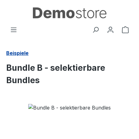
Zum Hauptinhalt springen
Ware
Beispiele
Bundle B - selektierbare
Bundles
Bildergalerie überspringen