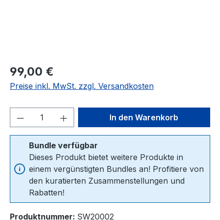
Regulärer Preis:
99,00 €
Preise inkl. MwSt. zzgl. Versandkosten
Produkt Anzahl: Gib den gewünschten We
In den Warenkorb
Bundle verfügbar
Dieses Produkt bietet weitere Produkte in
einem vergünstigten Bundles an! Profitiere von
den kuratierten Zusammenstellungen und
Rabatten!
Produktnummer:
SW20002