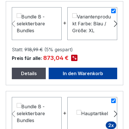
+
+
Statt:
918,99 €
(
5%
gespart)
873,04 €
%
Preis für alle:
Details
In den Warenkorb
+
+
2x