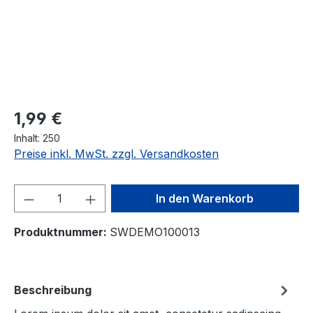
Regulärer Preis:
1,99 €
Inhalt:
250
Preise inkl. MwSt. zzgl. Versandkosten
Produkt Anzahl: Gib den gewünschten We
In den Warenkorb
Produktnummer:
SWDEMO100013
Beschreibung