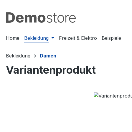
m Hauptinhalt springen
Zur Suche springen
Zur Hauptnavigation springen
Home
Bekleidung
Freizeit & Elektro
Beispiele
Bekleidung
Damen
Variantenprodukt
Bildergalerie überspringen