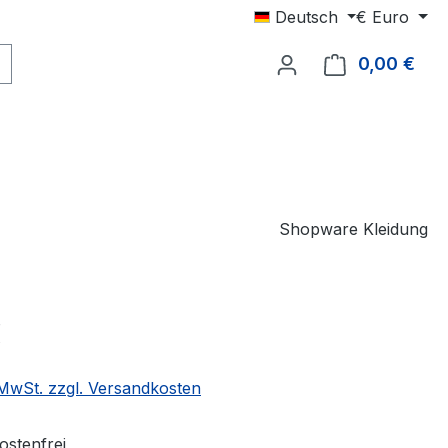
Deutsch
€
Euro
0,00 €
Ware
Shopware Kleidung
eis:
€
. MwSt. zzgl. Versandkosten
stenfrei