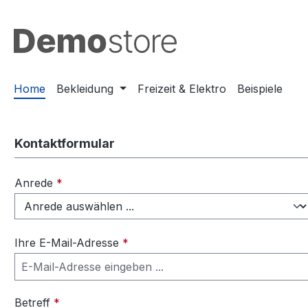
m Hauptinhalt springen
Zur Suche springen
Zur Hauptnavigation springen
Home
Bekleidung
Freizeit & Elektro
Beispiele
Kontaktformular
Anrede
*
Ihre E-Mail-Adresse
*
Betreff
*