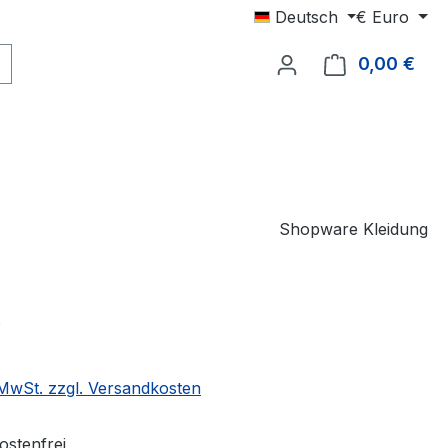
Deutsch
€
Euro
0,00 €
Ware
Shopware Kleidung
eis:
€
. MwSt. zzgl. Versandkosten
stenfrei