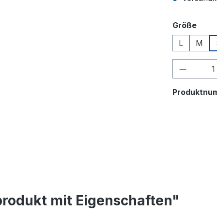
ausw
Größe
L
M
Produkt
Produktnu
rodukt mit Eigenschaften"