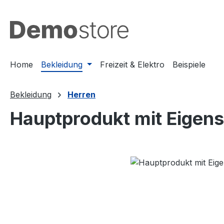
m Hauptinhalt springen
Zur Suche springen
Zur Hauptnavigation springen
Home
Bekleidung
Freizeit & Elektro
Beispiele
Bekleidung
Herren
Hauptprodukt mit Eigen
Bildergalerie überspringen